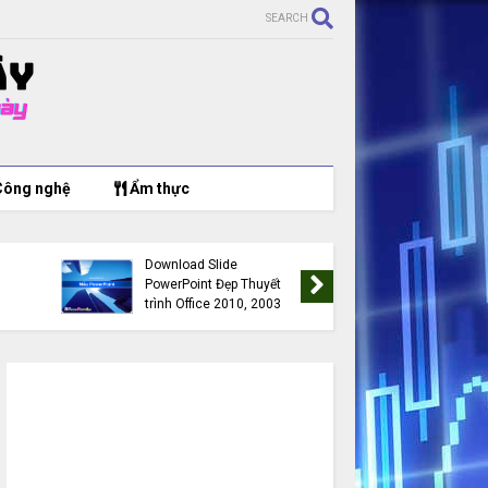
SEARCH
ông nghệ
Ẩm thực
PowerPoint Chuyên
Mẫu PowerPoint Đẹp cho
Nghiệp dành cho thiết kế
giáo án, giáo trình điện t
Slide thuyết trình