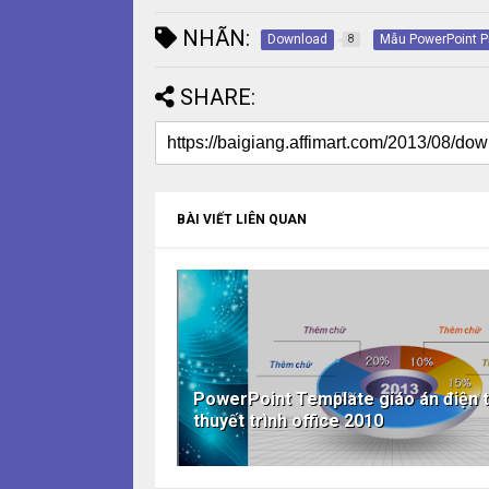
NHÃN:
Download
Mẫu PowerPoint P
8
SHARE:
BÀI VIẾT LIÊN QUAN
PowerPoint Template giáo án điện t
thuyết trình office 2010