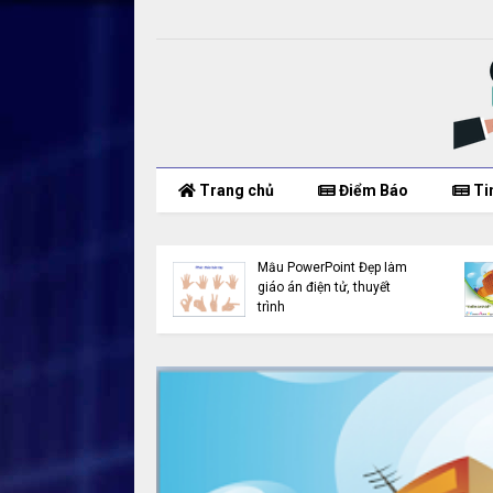
Trang chủ
Điểm Báo
Ti
làm
Slide PowerPoint đẹp cho
Downl
t
thuyết trình (Download
PowerP
Free)
Office